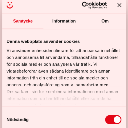
Under veckan får du prova på
dans, teater, musik,
film och mycket mer
. Det spelar ingen roll om du
Samtycke
Information
Om
har lång erfarenhet eller är helt ny – här handlar det
om att våga, testa och ha roligt tillsammans.
Denna webbplats använder cookies
Lägret är helt
kostnadsfritt
. För att anmäla dig fyller
Vi använder enhetsidentifierare för att anpassa innehållet
du i formuläret nedan och skickar med en kort video
och annonserna till användarna, tillhandahålla funktioner
(max 1,5 minut) där du berättar varför du vill vara
för sociala medier och analysera vår trafik. Vi
med.
vidarebefordrar även sådana identifierare och annan
information från din enhet till de sociala medier och
Om du blir antagen till lägret får du ta med en
annons- och analysföretag som vi samarbetar med.
assistent som finns som stöd för dig under veckan.
Dessa kan i sin tur kombinera informationen med annan
Boende, mat och aktiviteter är kostnadsfria även för
information som du har tillhandahållit eller som de har
din assistent.
samlat in när du har använt deras tjänster.
S
Vi står för
delat boende
för dig som ansöker och din
Nödvändig
a
assistent.
m