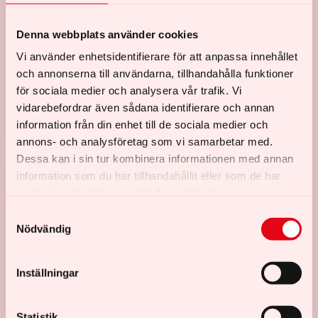
som gör oss alla olika, men samtidigt så lika: våra
drömmar, våra relationer och vår vilja att göra världen
Denna webbplats använder cookies
till en bättre plats. Den ses av 375 000 personer och
Vi använder enhetsidentifierare för att anpassa innehållet
blir den tredje mest sedda svenska filmen på bio det
och annonserna till användarna, tillhandahålla funktioner
året.
för sociala medier och analysera vår trafik. Vi
vidarebefordrar även sådana identifierare och annan
information från din enhet till de sociala medier och
annons- och analysföretag som vi samarbetar med.
Dessa kan i sin tur kombinera informationen med annan
information som du har tillhandahållit eller som de har
samlat in när du har använt deras tjänster.
S
Nödvändig
a
m
t
Inställningar
y
c
TRAILER
k
Statistik