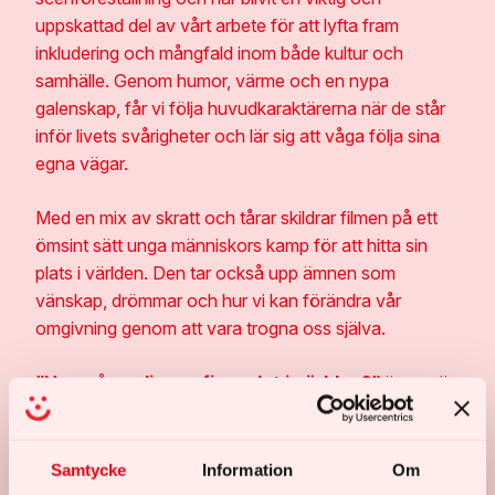
uppskattad del av vårt arbete för att lyfta fram
inkludering och mångfald inom både kultur och
samhälle. Genom humor, värme och en nypa
galenskap, får vi följa huvudkaraktärerna när de står
inför livets svårigheter och lär sig att våga följa sina
egna vägar.
Med en mix av skratt och tårar skildrar filmen på ett
ömsint sätt unga människors kamp för att hitta sin
plats i världen. Den tar också upp ämnen som
vänskap, drömmar och hur vi kan förändra vår
omgivning genom att vara trogna oss själva.
”Hur många lingon finns det i världen?”
är mer än
bara en film – den är en symbol för vår strävan efter
att skapa en värld där alla har samma rätt att drömma,
kämpa och lyckas. Genom filmens unika blandning av
Samtycke
Information
Om
humor, allvar och magiska stunder, lyfter vi fram det