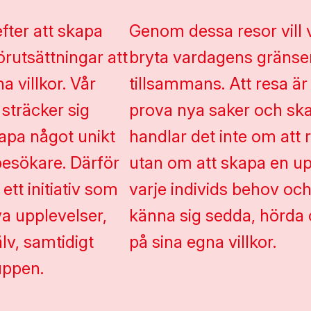
efter att skapa
Genom dessa resor vill 
rutsättningar att
bryta vardagens gränse
a villkor. Vår
tillsammans. Att resa är 
sträcker sig
prova nya saker och ska
kapa något unikt
handlar det inte om att re
esökare. Därför
utan om att skapa en u
ett initiativ som
varje individs behov och
ya upplevelser,
känna sig sedda, hörda 
lv, samtidigt
på sina egna villkor.
uppen.