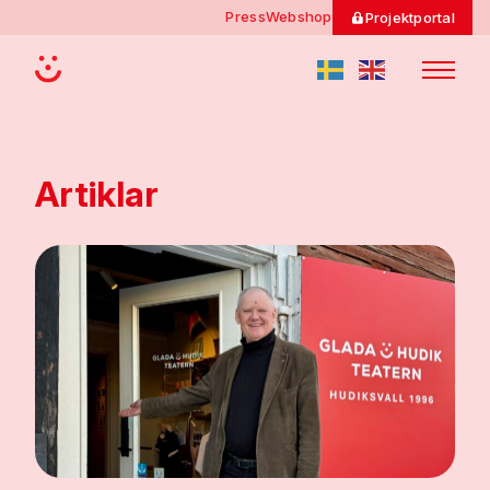
Skip
Press
Webshop
Projektportal
to
content
Artiklar