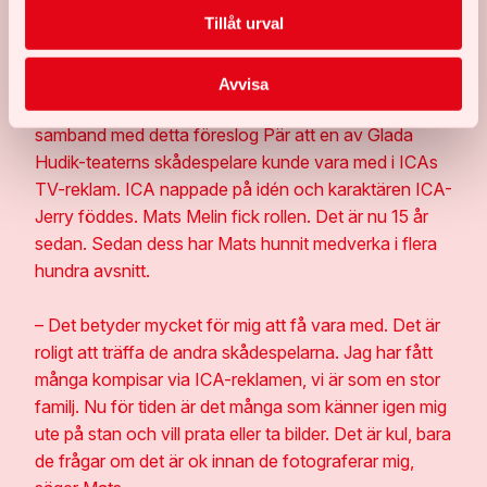
Tillåt urval
butiker runt om i landet att anställa personer med
funktionsnedsättning. En satsning som skulle slå väl
ut. Idag arbetar drygt 1800 personer med
Avvisa
funktionsnedsättning i butiker runt om i Sverige. I
samband med detta föreslog Pär att en av Glada
Hudik-teaterns skådespelare kunde vara med i ICAs
TV-reklam. ICA nappade på idén och karaktären ICA-
Jerry föddes. Mats Melin fick rollen. Det är nu 15 år
sedan. Sedan dess har Mats hunnit medverka i flera
hundra avsnitt.
– Det betyder mycket för mig att få vara med. Det är
roligt att träffa de andra skådespelarna. Jag har fått
många kompisar via ICA-reklamen, vi är som en stor
familj. Nu för tiden är det många som känner igen mig
ute på stan och vill prata eller ta bilder. Det är kul, bara
de frågar om det är ok innan de fotograferar mig,