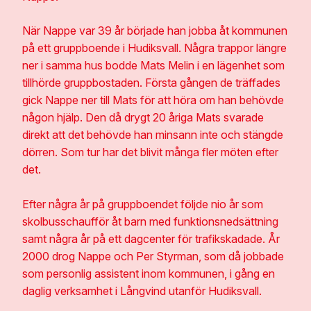
När Nappe var 39 år började han jobba åt kommunen
på ett gruppboende i Hudiksvall. Några trappor längre
ner i samma hus bodde Mats Melin i en lägenhet som
tillhörde gruppbostaden. Första gången de träffades
gick Nappe ner till Mats för att höra om han behövde
någon hjälp. Den då drygt 20 åriga Mats svarade
direkt att det behövde han minsann inte och stängde
dörren. Som tur har det blivit många fler möten efter
det.
Efter några år på gruppboendet följde nio år som
skolbusschaufför åt barn med funktionsnedsättning
samt några år på ett dagcenter för trafikskadade. År
2000 drog Nappe och Per Styrman, som då jobbade
som personlig assistent inom kommunen, i gång en
daglig verksamhet i Långvind utanför Hudiksvall.