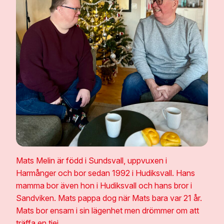
Mats Melin är född i Sundsvall, uppvuxen i
Harmånger och bor sedan 1992 i Hudiksvall. Hans
mamma bor även hon i Hudiksvall och hans bror i
Sandviken. Mats pappa dog när Mats bara var 21 år.
Mats bor ensam i sin lägenhet men drömmer om att
träffa en tjej.