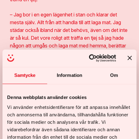
– Jag bor i en egen lägenhet i stan och klarar det
mesta själv. Allt från att handla till att laga mat. Jag
städar också ibland när det behövs, även om det inte
är så kul. Det vore roligt att träffa en tjej så jag hade
någon att umgås och laga mat med hemma, berättar
Mats.
Två dagar i veckan jobbar Mats på ett café i stan och
Samtycke
Information
Om
varje torsdag hjälper han till på Glada Hudik-teaterns
Showskola. Däremellan är han mest hemma. Den
sociala biten är en utmaning för Mats. Tur då att han
Denna webbplats använder cookies
har Nappe och Johan.
Vi använder enhetsidentifierare för att anpassa innehållet
Sedan 2021 är Nappe och Johan nämligen Mats
och annonserna till användarna, tillhandahålla funktioner
för sociala medier och analysera vår trafik. Vi
kontaktpersoner. De delar på uppdraget och tar halva
vidarebefordrar även sådana identifierare och annan
tiden var. Att vara kontaktperson innebär att stödja
information från din enhet till de sociala medier och
en person med funktionsnedsättning att bryta social