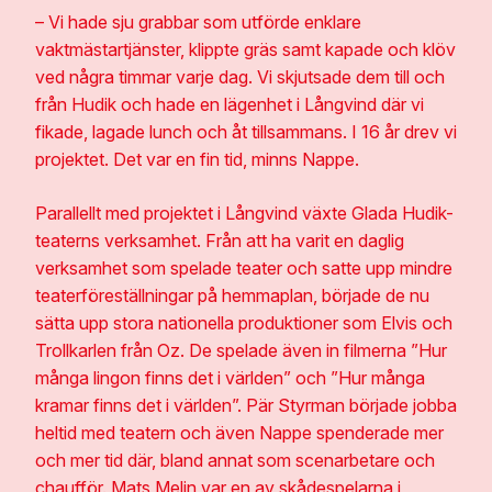
– Vi hade sju grabbar som utförde enklare
vaktmästartjänster, klippte gräs samt kapade och klöv
ved några timmar varje dag. Vi skjutsade dem till och
från Hudik och hade en lägenhet i Långvind där vi
fikade, lagade lunch och åt tillsammans. I 16 år drev vi
projektet. Det var en fin tid, minns Nappe.
Parallellt med projektet i Långvind växte Glada Hudik-
teaterns verksamhet. Från att ha varit en daglig
verksamhet som spelade teater och satte upp mindre
teaterföreställningar på hemmaplan, började de nu
sätta upp stora nationella produktioner som Elvis och
Trollkarlen från Oz. De spelade även in filmerna ”Hur
många lingon finns det i världen” och ”Hur många
kramar finns det i världen”. Pär Styrman började jobba
heltid med teatern och även Nappe spenderade mer
och mer tid där, bland annat som scenarbetare och
chaufför. Mats Melin var en av skådespelarna i