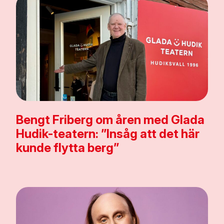
Bengt Friberg om åren med Glada
Hudik-teatern: ”Insåg att det här
kunde flytta berg”